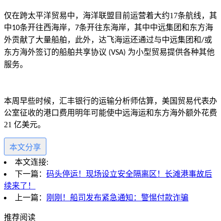
仅在跨太平洋贸易中，海洋联盟目前运营着大约
17
条航线，其
中
条开往西海岸，
条开往东海岸，其中中远集团和东方海
10
7
外贡献了大量船舶，此外，达飞海运还通过与中远集团和
或
/
东方海外签订的船舶共享协议
为小型贸易提供各种其他
(VSA)
服务。
本周早些时候，汇丰银行的运输分析师估算，
美国贸易代表办
公室征收的港口费用明年可能使中远海运和东方海外额外花费
21
亿美元。
本文分享
本文连接:
下一篇：
码头停运！现场设立安全隔离区！长滩港事故后
续来了！
上一篇：
刚刚！船司发布紧急通知：警惕付款诈骗
推荐阅读