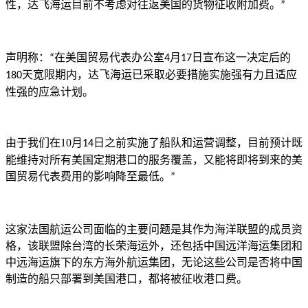
性，达飞海运目前不考虑对往返美国的货物征收附加费。
”
声明称：
在美国贸易代表办公室
月
日宣布这一决定后的
“
4
17
天宽限期内，
达飞海运已采取必要措施实施强有力且适应
180
性强的应急计划。
由于我们在
10
月
日之前实施了船队和运营调整，目前预计既
14
能维持对所有美国定期港口的服务覆盖，又能将即将到来的美
国贸易代表费用的影响降至最低。
”
这家法国航运公司面临的主要问题是其作为海洋联盟的成员资
格，该联盟除台湾的长荣海运外，还包括中国远洋海运集团和
中远海运旗下的东方海外航运集团，
无论这些公司是否将中国
制造的船只部署到美国港口，都将被征收港口费。