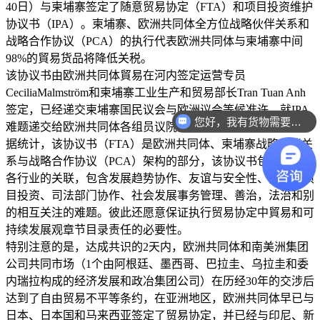
40日）与柬埔寨签定了随意贸易协定（FTA）和项目投资维护
协议书（IPA）。柬埔寨、欧洲共同体全方位战略伙伴关系和
战略合作协议（PCA）的执行代表欧洲共同体与柬埔寨中间
98%的貿易货品将降低关税。
该协议书由欧洲共同体貿易在河内签定运营专员
CeciliaMalmström和柬埔寨工业生产和贸易部长Tran Tuan Anh
签定，已经递交柬埔寨国民议会与欧洲议会等候准许，就IPA
您好，我有货物需要你们的产品。
难题递交给欧洲共同体各组员议院。
据统计，该协议书（FTA）是欧洲共同体、柬埔寨战略伙伴关
系与战略合作协议（PCA）架构的部分，该协议书包含多边在
各行业的关联，包含发展趋势协作、友谊与安全性、貿易与项
目投资、司法部门协作、社会发展事务管理、善治，法治和别
的相互关注的难题。彼此还愿意保证执行贸易协定中貿易和可
持续发展观章节目录责任的必要性。
特别注意的是，达成共识的2天内，欧洲共同体和南美洲集团
公司共同市场（1个由阿根廷、墨西哥、巴拉圭、乌拉圭和委
内瑞拉构成的经济发展和政冶集团公司）在历经30年的交涉后
达到了自由贸易不平等条约，在亚洲地区，欧洲共同体早已与
日本、日本国和马来西亚签定了贸易协定，并已经与印尼、新