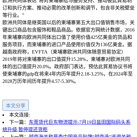
欧洲共同体表达“将对柬埔寨给与服务支持、推动彼此貿易制
订和执行方案、推动必需的改革创新和调节，包含非关税壁垒
等行业。”
欧洲共同体是继英国以后的柬埔寨第五大出口值销售市场，关
键出口商品包含服饰和鞋品商品。依据官方网统计数据，2016
年柬埔寨向欧洲共同体出口值了使用价值425亿美金的货品和
服务项目，而柬埔寨的进口产品使用价值仅为136亿美金。据
越南政府称，EVFTA（柬埔寨欧洲共同体随意贸易协定）
2019年将对柬埔寨的出口值提升15.28%，柬埔寨对欧洲共同
体的出口值提升20.0%。政府部门表达，预估此貿易协议书将
使柬埔寨的gdp在将来4年内历年提升2.18-3.25%，在2024年至
2028万历年间历年提升4.57-5.30%。
本文分享
本文连接:
下一篇：
东莞货代巨东物流提示-7月19日盐田国际码头系
统升级,暂停提还货柜
上一篇：
越南海关称严查中国商品贴牌“越南造”逃避关税