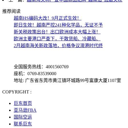
推荐阅读
越南HS编码大改！9月正式生效！
即日生效！越南严控241种化学品，无证不予
新关税政策出台！出口欧洲成本大幅上涨！
欧洲主要港口严查下，干散货船、冷藏船、
2月越南海关新政落地，价格争议滞港时代终
全国服务热线：4001560769
座机：0769-83539000
地址: 广东省东莞市黄江镇环城路99号富康大厦1107室
COPYRIGHT :
备案号: 粤ICP备13069001号-4
巨东首页
亚马逊FBA
国际空运
联系巨东