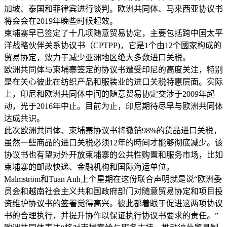
加坡、泰国和菲律宾进行谈判。欧洲共同体、马来西亚协议书
将会会在2019年晚些时候起效。
柬埔寨早已签定了十几项随意贸易协定，主要包括跨中国太平
洋战略伙伴关系协议书（CPTPP)，它是1个由12个國家构成的
贸易协定，致力于减少亚洲地区绝大多数进口关税。
欧洲共同体与柬埔寨签定的协议书遭受印尼的高度关注，特别
是在关心彼此在纺织产品和服装业的进口关税特惠层面。实际
上，印尼和欧洲共同体中间的随意贸易协定交涉于2009年起
动，光于2016年中止。目前为止，印尼期待尽早与欧洲共同体
达成共识。
此次欧洲共同体、柬埔寨协议书将撤销98%的货品进口关税，
虽然一些商品的进口关税必须12年的時间才能够彻底减少。该
协议书也有望对外开放柬埔寨的公共性购置和服务市场，比如
柬埔寨的邮政快递、金融机构和国际海运单位。
Malmström和Tuan Anh上个星期在这份联合声明就是说“欧洲委
员会和越南社会主义共和国政府部门对随意贸易协定和项目投
资维护协议书的签署觉得高兴。彼此都着眼于促进这两项协议
书的合理执行，并提升协作以保证执行协议书要求的责任。”