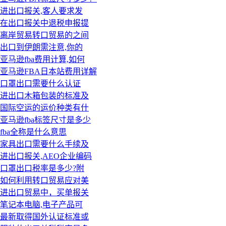
进出口报关,客人要求发
在出口报关中退税申报提
离岸贸易转口贸易的之间
出口到伊朗需注意,你的
亚马逊fba费用计算,如何
亚马逊FBA日本站费用详解
口罩出口需要什么认证
进出口木箱包装的标准及
国际空运的运价种类有什
亚马逊fba标签尺寸是多少
fba全称是什么意思
家具出口需要什么手续及
进出口报关,AEO企业编码
口罩出口税率是多少?附
如何利用转口贸易应对美
进出口贸易中，买单报关
笔记本电脑,电子产品可
最新取得国外认证标准或