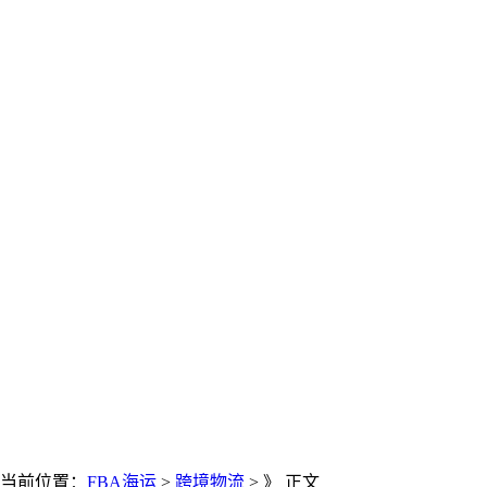
当前位置：
FBA海运
>
跨境物流
> 》 正文