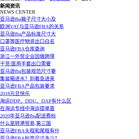
新闻资讯
NEWS CENTER
亚马逊fba箱子尺寸大小及
欧洲VAT与亚马逊FBA的关系
亚马逊fba产品标准尺寸大
口罩等医疗物资出口白名
亚马逊FBA仓库查询
浙江一外贸企业因做跨境
干货:医用手套出口需要
亚马逊fba包装规范尺寸要
集装箱进水？别着急进来
亚马逊FBA产品包装要求
2018元旦快乐
海运DDP、DDU、DAP有什么区
在海运专线中海运提单查
2020年亚马逊fba配送费标
什么是转港贸易,第三国
亚马逊FBA头程和尾程有什
亚马逊FBA标签尺寸多少？