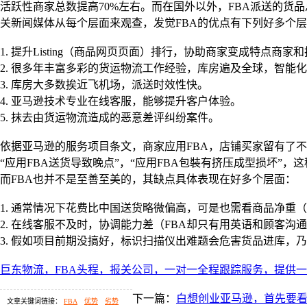
活跃性商家总数提高70%左右。而在国外以外，FBA派送的货品
关新闻媒体从每个层面来观查，发觉FBA的优点有下列好多个
1. 提升Listing（商品网页页面）排行，协助商家变成特点
2. 很多年丰富多彩的货运物流工作经验，库房遍及全球，智能化系统管理
3. 库房大多数挨近飞机场，派送时效性快。
4. 亚马逊技术专业在线客服，能够提升客户体验。
5. 抹去由货运物流造成的恶意差评纠纷案件。
依据亚马逊的服务项目条文，商家应用FBA，店铺买家留有了
“应用FBA送货导致晚点”，“应用FBA包裝有挤压成型损坏”
而FBA也并不是至善至美的，其缺点具体表现在好多个层面：
1. 通常情况下花费比中国送货略微偏高，可是也需看商品净重（
2. 在线客服不及时，协调能力差（FBA却只有用英语和顾客
3. 假如项目前期没搞好，标识扫描仪出难题会危害货品进库，
巨东物流，FBA头程，报关公司，一对一全程跟踪服务，提供
下一篇：
白想创业亚马逊，首先要
文章关键词链接：
FBA
优势
劣势