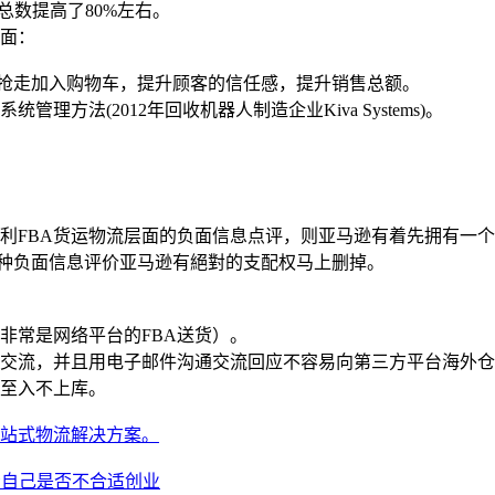
总数提高了80%左右。
层面：
商家和抢走加入购物车，提升顾客的信任感，提升销售总额。
方法(2012年回收机器人制造企业Kiva Systems)。
不利FBA货运物流层面的负面信息点评，则亚马逊有着先拥有一
，这种负面信息评价亚马逊有絕對的支配权马上删掉。
非常是网络平台的FBA送货）。
沟通交流，并且用电子邮件沟通交流回应不容易向第三方平台海外
乃至入不上库。
一站式物流解决方案。
看自己是否不合适创业