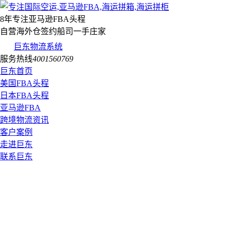
8年专注亚马逊FBA头程
自营海外仓签约船司一手庄家
巨东物流系统
服务热线
4001560769
巨东首页
美国FBA头程
日本FBA头程
亚马逊FBA
跨境物流资讯
客户案例
走进巨东
联系巨东