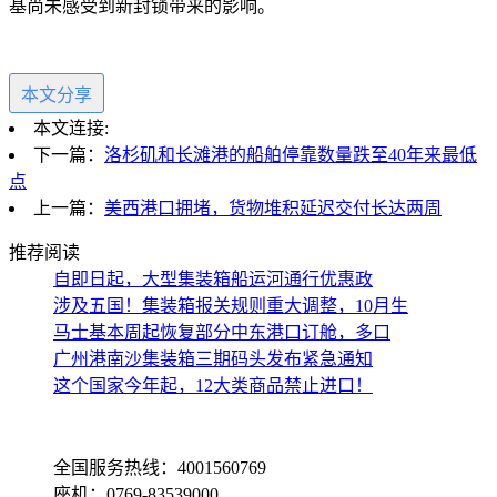
基尚未感受到新封锁带来的影响。
本文分享
本文连接:
下一篇：
洛杉矶和长滩港的船舶停靠数量跌至40年来最低
点
上一篇：
美西港口拥堵，货物堆积延迟交付长达两周
推荐阅读
​自即日起，大型集装箱船运河通行优惠政
涉及五国！集装箱报关规则重大调整，10月生
马士基本周起恢复部分中东港口订舱，多口
广州港南沙集装箱三期码头发布紧急通知
这个国家今年起，12大类商品禁止进口！
全国服务热线：4001560769
座机：0769-83539000