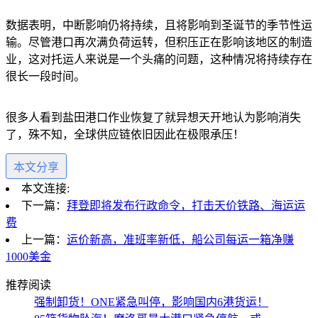
数据表明，中断影响仍将持续，且将影响到圣诞节的季节性运
输。
尽管港口再次满负荷运转，但积压正在影响该地区的制造
业，这对托运人来说是一个头痛的问题，这种情况将持续存在
很长一段时间。
很多人看到盐田港口作业恢复了就异想天开地认为影响消失
了，殊不知，全球供应链依旧因此在极限承压！
本文分享
本文连接:
下一篇：
拜登即将发布行政命令，打击天价铁路、海运运
费
上一篇：
运价新高，准班率新低，船公司每运一箱净赚
1000美金
推荐阅读
强制卸货！ONE紧急叫停，影响国内6港货运！