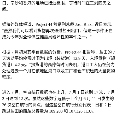
口、南沙和香港的堆场已接近极限，等待时间在三到四天之
间。
据海外媒体报道，
Project 44 营销副总裁 Josh Brazil 近日表示,
“虽然我们可以看到货物再次通过盐田出口，但这一事件正在
成为今年对全球供应链最具破坏性的事件之一
。
”
根据
7 月初对其平台数据的分析，Project 44 报告称，盐田的 7
天滚动平均停留时间为出境（装货港
）
12.9 天，入境货物（卸
货港
）
4.2 天。“提货港的高停留时间表明，港口工人仍在努力
处理过去一个月在该地区港口以及工厂和仓库积压的大量货物
积压
。
进入
7 月，空白航行数据也在上升，7 月 1 日达到 17 次，7 月
2 日达到 12 次。虽然这些数字远低于上个月 6 月 11 日发生的
26 次空白航行的高点，但
这些空白航行分别代表
1 日和 2 日
跳过盐田的船舶总容量为 189,203 和 107,326 TEU。