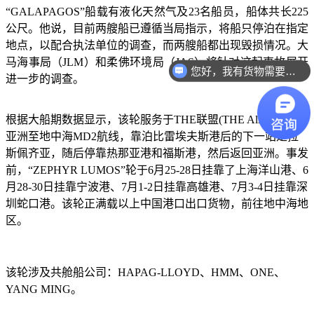
“GALAPAGOS”船载有液化天然气及23名船员，船体共长225
公尺。他说，目前两艘船已遵循当局指示，将船只停泊在指定
地点，以配合执法单位的调查，而两艘船都出现毁损情况。大
马海事局（JLM）和柔佛环境局（JAS）将针对这起事故展开
您好，我有货物需要你们的产品。
进一步的调查。
根据大船期数据显示，该轮服务于
THE联盟(THE Alliance)的
亚洲至地中海MD2航线，靠泊比雷埃夫斯港后的下一站是拉
斯佩齐亚，随后停靠热那亚港和福斯港，然后返回亚洲。事发
前，“ZEPHYR LUMOS”轮于6月25-28日挂靠了上海洋山港、6
月28-30日挂靠宁波港、7月1-2日挂靠高雄港、7月3-4日挂靠深
圳蛇口港。该轮正满载以上中国港口出口货物，前往地中海地
区。
该轮涉及共舱船公司：
HAPAG-LLOYD、HMM、ONE、
YANG MING。