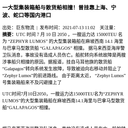
一大型集装箱船与散货船相撞！曾挂靠上海、宁
波、蛇口等国内港口
出处：巨东物流 | 发布时间：2021-07-13 11:02
关注量：
摘要：
UTC 时间 7 月 10 日 2050 ，一艘运力达 15000TEU 名
为 “ZEPHYR LUMOS” 的大型集装箱船在麻坡西南 14.1 海里
与巴拿马型散货船 “GALAPAGOS” 相撞。 据马来西亚海岸警
卫队消息，事故没有造成人员伤亡。船舵转向系统故障是两艘
涉事船只相撞的原因。据报道，挂自马耳他旗的散货船
“Galapagos”转向系统发生故障，导致被迫向右移动并阻止了
“Zephyr Lumos”的前进路线。 由于距离太近， “Zephyr Lumos”
号集装箱船来不及闪避撞上了
UTC
时间
7
月
10
日
2050
，一艘运力达
15000TEU
名为
“ZEPHYR
LUMOS”
的大型集装箱船在麻坡西南
14.1
海里与巴拿马型散货
船
“GALAPAGOS”
相撞。