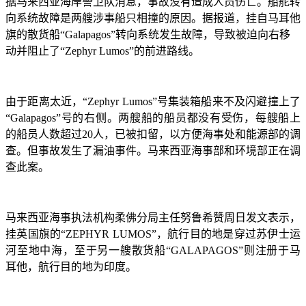
据马来西亚海岸警卫队消息，事故没有造成人员伤亡。船舵转
向系统故障是两艘涉事船只相撞的原因。据报道，挂自马耳他
旗的散货船
“Galapagos”转向系统发生故障，导致被迫向右移
动并阻止了“Zephyr Lumos”的前进路线。
由于距离太近，
“Zephyr Lumos”号集装箱船来不及闪避撞上了
“Galapagos”号的右侧。两艘船的船员都没有受伤，每艘船上
的船员人数超过20人，已被扣留，以方便海事处和能源部的调
查。但事故发生了漏油事件。马来西亚海事部和环境部正在调
查此案。
马来西亚海事执法机构柔佛分局主任努鲁希赞周日发文表示，
挂英国旗的
“ZEPHYR LUMOS”，航行目的地是穿过苏伊士运
河至地中海，至于另一艘散货船“GALAPAGOS”则注册于马
耳他，航行目的地为印度。