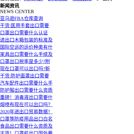
新闻资讯
NEWS CENTER
亚马逊FBA仓库查询
干货:医用手套出口需要
口罩出口需要什么认证
进出口木箱包装的标准及
国际空运的运价种类有什
家具出口需要什么手续及
口罩出口税率是多少?附
现在口罩可以出口吗?新
干货:防护面罩出口需要
汽车配件出口需要什么手
防护服出口需要什么资质
重磅！消毒液出口需要什
熔喷布现在可以出口吗？
2020年进出口贸易数据！
口罩等防疫用品出口白名
食品出口需要什么资质及
干货！口罩机出口国外要