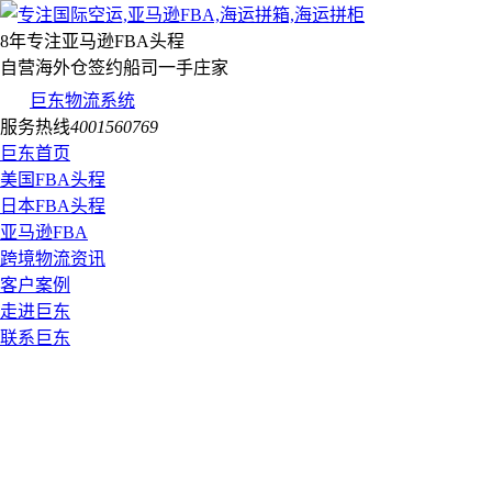
8年专注亚马逊FBA头程
自营海外仓签约船司一手庄家
巨东物流系统
服务热线
4001560769
巨东首页
美国FBA头程
日本FBA头程
亚马逊FBA
跨境物流资讯
客户案例
走进巨东
联系巨东