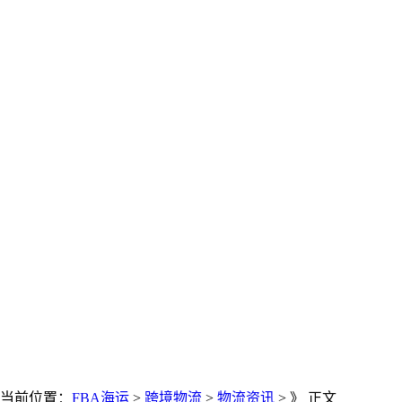
当前位置：
FBA海运
>
跨境物流
>
物流资讯
> 》 正文