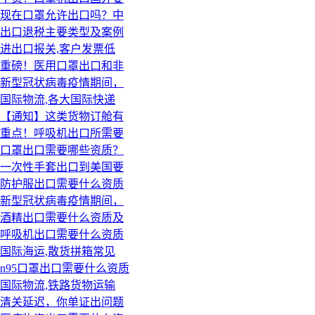
现在口罩允许出口吗？中
出口退税主要类型及案例
进出口报关,客户发票低
重磅！医用口罩出口和非
新型冠状病毒疫情期间，
国际物流,各大国际快递
【通知】这类货物订舱有
重点！呼吸机出口所需要
口罩出口需要哪些资质？
一次性手套出口到美国要
防护服出口需要什么资质
新型冠状病毒疫情期间，
酒精出口需要什么资质及
呼吸机出口需要什么资质
国际海运,散货拼箱常见
n95口罩出口需要什么资质
国际物流,铁路货物运输
清关延迟，你单证出问题