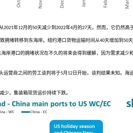
从
年
月的
天减少到
年
月的
天。然而，它仍然高
2021
12
50
2022
4
27
致拥堵转移到东海岸
。纽约港口货物运输时间从
天增加到
天
40
50
东海岸港口的拥堵状况在不久的将来会得到缓解，因为需求减少
头运营商之间的劳工谈判将于
月
日开始，谈判结果未知。海
5
12
减少，
集装箱现货运价持续下跌
。