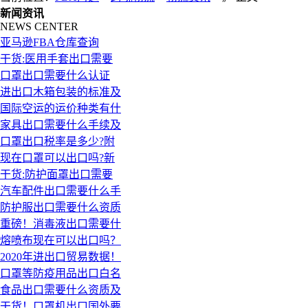
新闻资讯
NEWS CENTER
亚马逊FBA仓库查询
干货:医用手套出口需要
口罩出口需要什么认证
进出口木箱包装的标准及
国际空运的运价种类有什
家具出口需要什么手续及
口罩出口税率是多少?附
现在口罩可以出口吗?新
干货:防护面罩出口需要
汽车配件出口需要什么手
防护服出口需要什么资质
重磅！消毒液出口需要什
熔喷布现在可以出口吗？
2020年进出口贸易数据！
口罩等防疫用品出口白名
食品出口需要什么资质及
干货！口罩机出口国外要