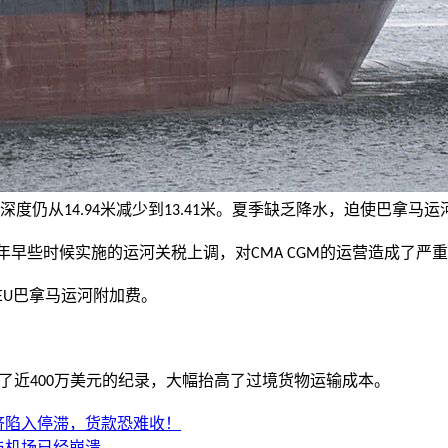
深度仍从
米减少到
米。夏季缺乏降水，迫使巴拿马运
14.94
13.41
年早些时候实施的运河关税上调，对
的运营造成了严重
CMA CGM
巴拿马运河附加费。
EU
了近
万美元的纪录，大幅抬高了过境货物运输成本。
400
济陷入停滞，货款恐难收！
与机场已经崩溃