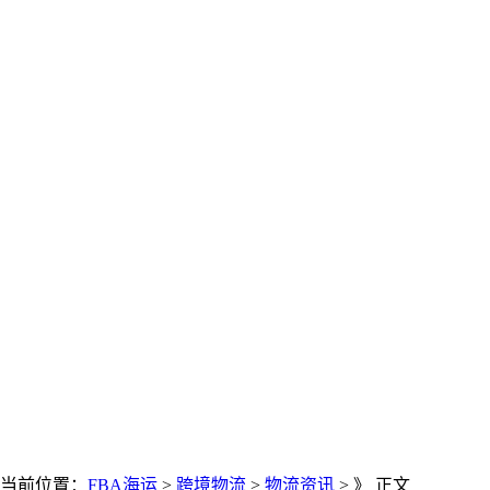
当前位置：
FBA海运
>
跨境物流
>
物流资讯
> 》 正文