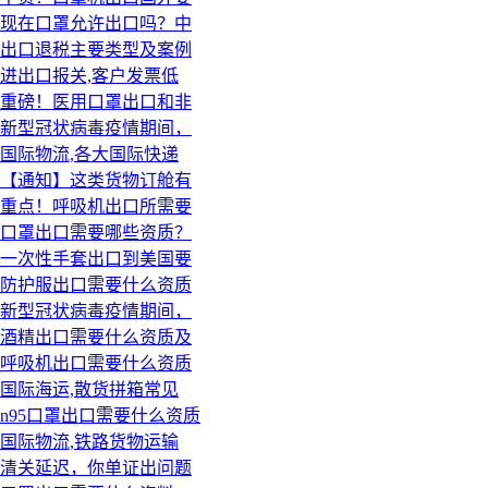
现在口罩允许出口吗？中
出口退税主要类型及案例
进出口报关,客户发票低
重磅！医用口罩出口和非
新型冠状病毒疫情期间，
国际物流,各大国际快递
【通知】这类货物订舱有
重点！呼吸机出口所需要
口罩出口需要哪些资质？
一次性手套出口到美国要
防护服出口需要什么资质
新型冠状病毒疫情期间，
酒精出口需要什么资质及
呼吸机出口需要什么资质
国际海运,散货拼箱常见
n95口罩出口需要什么资质
国际物流,铁路货物运输
清关延迟，你单证出问题