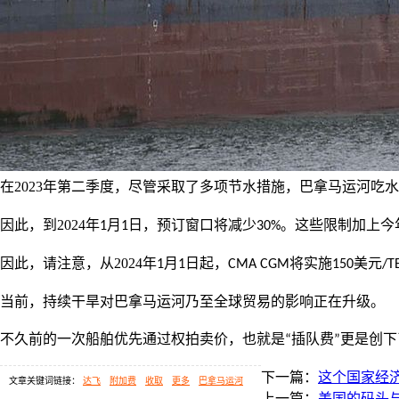
在
2023
年第二季度，尽管采取了多项节水措施，巴拿马运河吃水
因此，到
2024
年
月
日，预订窗口将减少
。这些限制加上今
1
1
30%
因此，请注意，从
2024
年
月
日起，
将实施
美元
1
1
CMA CGM
150
/T
当前，持续干旱对巴拿马运河乃至全球贸易的影响正在升级。
不久前的一次船舶优先通过权拍卖价，也就是
插队费
更是创下
“
”
下一篇：
这个国家经
文章关键词链接：
达飞
附加费
收取
更多
巴拿马运河
上一篇：
美国的码头