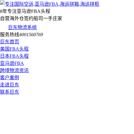
8年专注亚马逊FBA头程
自营海外仓签约船司一手庄家
巨东物流系统
服务热线
4001560769
巨东首页
美国FBA头程
日本FBA头程
亚马逊FBA
跨境物流资讯
客户案例
走进巨东
联系巨东