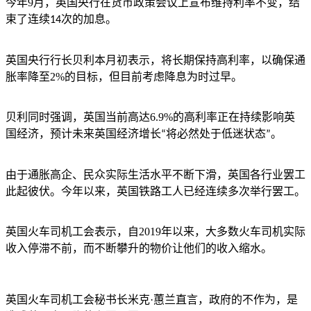
今年
9
月，英国央行在货币政策会议上宣布维持利率不变，结
束了连续
次的加息。
14
英国央行行长贝利本月初表示，将长期保持高利率，以确保通
胀率降至
2%
的目标，但目前考虑降息为时过早。
贝利同时强调，英国当前高达
6.9%
的高利率正在持续影响英
国经济，
预计未来英国经济增长
将必然处于低迷状态
。
“
”
由于通胀高企、民众实际生活水平不断下滑，英国各行业罢工
此起彼伏。今年以来，英国铁路工人已经连续多次举行罢工。
英国火车司机工会表示，自
2019
年以来，大多数火车司机实际
收入停滞不前，而不断攀升的物价让他们的收入缩水。
英国火车司机工会秘书长米克
·蕙兰直言，政府的不作为，是