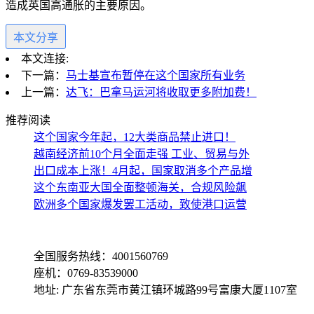
造成英国高通胀的主要原因。
本文分享
本文连接:
下一篇：
马士基宣布暂停在这个国家所有业务
上一篇：
达飞：巴拿马运河将收取更多附加费！
推荐阅读
这个国家今年起，12大类商品禁止进口！
越南经济前10个月全面走强 工业、贸易与外
出口成本上涨！4月起，国家取消多个产品增
这个东南亚大国全面整顿海关，合规风险飙
欧洲多个国家爆发罢工活动，致使港口运营
全国服务热线：4001560769
座机：0769-83539000
地址: 广东省东莞市黄江镇环城路99号富康大厦1107室