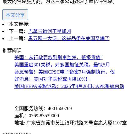
最大的包裹服务商，为这三家公司处理了数亿件包裹。
本文分享
本文连接:
下一篇：
巴拿马运河干旱加剧
上一篇：
黑五网一大促，这些品类在美国又爆了
推荐阅读
美国：从行政罚款到刑事监禁，低报货值“
美国重启301关税，对多国加征关税，最快5月
紧急预警！美国CPSC电子备案7月强制执行，仅
好消息！美国对华关税或再降10%！
美国IEEPA关税退款：2026年4月20日CAPE系统启动
全国服务热线：4001560769
座机：0769-83539000
地址: 广东省东莞市黄江镇环城路99号富康大厦1107室