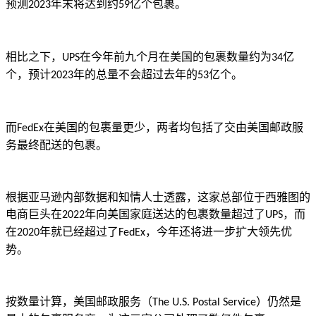
预测
年末将达到约
亿个包裹。
2023
59
相比之下，
在今年前九个月在美国的包裹数量约为
亿
UPS
34
个，预计
年的总量不会超过去年的
亿个。
2023
53
而
在美国的包裹量更少，两者均包括了交由美国邮政服
FedEx
务最终配送的包裹。
根据亚马逊内部数据和知情人士透露，这家总部位于西雅图的
电商巨头在
年向美国家庭送达的包裹数量超过了
，而
2022
UPS
在
年就已经超过了
，今年还将进一步扩大领先优
2020
FedEx
势。
按数量计算，美国邮政服务（
）仍然是
The U.S. Postal Service