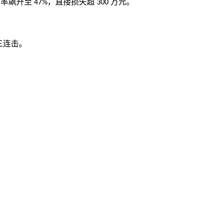
货率飙升至
，直接损失超
万元。
47%
300
三连击。