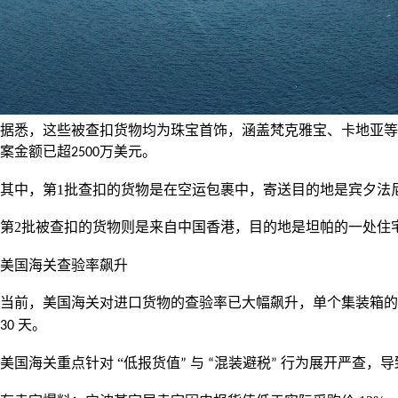
据悉，这些被查扣货物均为珠宝首饰，涵盖梵克雅宝、卡地亚等
案金额已超
万美元。
2500
其中，第
1
批查扣的货物是在
空运包裹中
，寄送目的地是宾夕法
第
2
批被查扣的货物则是
来自中国香港
，目的地是坦帕的一处住
美国海关查验率飙升
当前，美国海关对进口货物的查验率已大幅飙升，单个集装箱的
天。
30
美国海关重点针对
“
低报货值
与
混装避税
行为展开严查，导
”
“
”