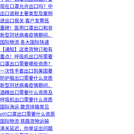
现在口罩允许出口吗？中
出口退税主要类型及案例
进出口报关,客户发票低
重磅！医用口罩出口和非
新型冠状病毒疫情期间，
国际物流,各大国际快递
【通知】这类货物订舱有
重点！呼吸机出口所需要
口罩出口需要哪些资质？
一次性手套出口到美国要
防护服出口需要什么资质
新型冠状病毒疫情期间，
酒精出口需要什么资质及
呼吸机出口需要什么资质
国际海运,散货拼箱常见
n95口罩出口需要什么资质
国际物流,铁路货物运输
清关延迟，你单证出问题