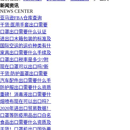
新闻资讯
NEWS CENTER
亚马逊FBA仓库查询
干货:医用手套出口需要
口罩出口需要什么认证
进出口木箱包装的标准及
国际空运的运价种类有什
家具出口需要什么手续及
口罩出口税率是多少?附
现在口罩可以出口吗?新
干货:防护面罩出口需要
汽车配件出口需要什么手
防护服出口需要什么资质
重磅！消毒液出口需要什
熔喷布现在可以出口吗？
2020年进出口贸易数据！
口罩等防疫用品出口白名
食品出口需要什么资质及
干货！口罩机出口国外要