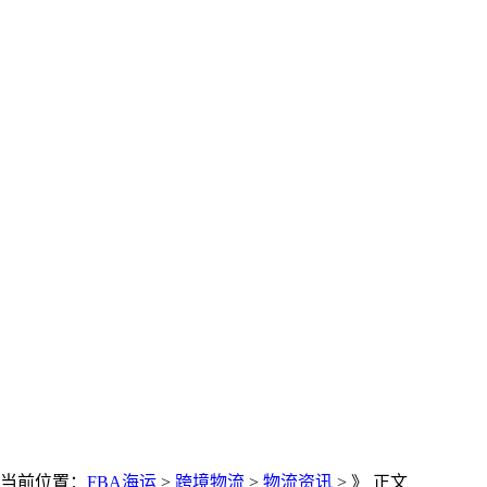
当前位置：
FBA海运
>
跨境物流
>
物流资讯
> 》 正文