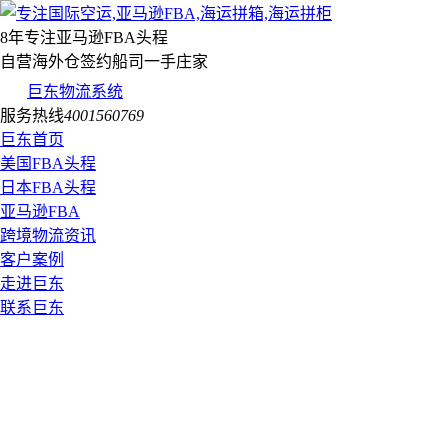
8年专注亚马逊FBA头程
自营海外仓签约船司一手庄家
巨东物流系统
服务热线
4001560769
巨东首页
美国FBA头程
日本FBA头程
亚马逊FBA
跨境物流资讯
客户案例
走进巨东
联系巨东