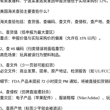
有卖家爆料：宁波某家居卖家因申报货值低于实际采购价
12%
美国海关查验主要查些什么？
海关查验包括：
查货值、查编码、查文件、查侵权、查产地、查
1
、查货值（低申报为最大雷区）
重点：申报价值与实际采购价的偏差（允许在
以内）。
±5%
2
、查
编码（归类错误将面临重罚）
HS
高危场景：玩具被误归为塑料制品。
3
、查文件（少一页就可能扣货）
必交文件：商业发票、提单、原产地证、检测报告（如
UL/FCC
细节：
FDA
产品未提前
小时提交
通知，将被直接扣货销
72
PNI
4
、查侵权（仿牌直接遭封杀）
重灾区：电子产品（苹果配件）、服装鞋帽（
Nike/Adidas
）、
5
、查原产地（标签少字就会被退运）