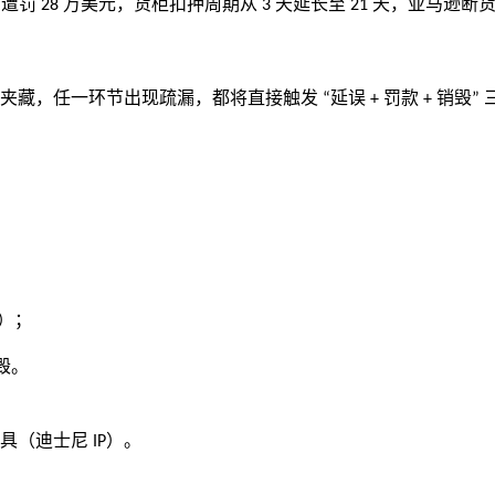
，遭罚
万美元，货柜扣押周期从
天延长至
天，亚马逊断
28
3
21
夹藏
，任一环节出现疏漏，都将直接触发
延误
罚款
销毁
“
+
+
”
）；
毁。
玩具（迪士尼
）。
IP