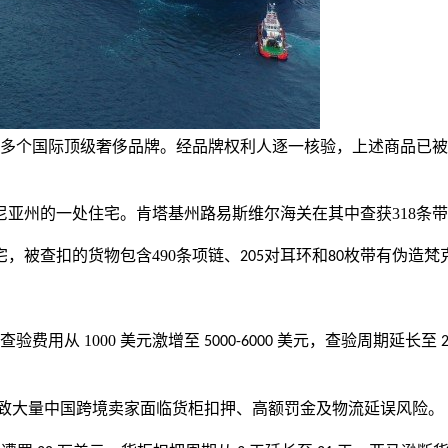
多个国际顶级奢侈品牌。经品牌权利人逐一核验，上述商品已被
尼亚州的一处住宅。肯塔基州路易斯维尔海关在其中查获
318
条带
宅，被查扣的货物包含
490
条项链、
对耳环和
枚带有伪造梵
205
80
查验费用从
1000
美元激增至
美元，查验周期延长至
5000-6000
致大量中国跨境卖家面临货柜扣押、高额罚金及物流延误风险。