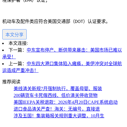
境保护署（
）认证；
EPA
机动车及配件类应符合美国交通部（
）认证要求。
DOT
本文分享
本文连接:
下一篇：
中东宣布停产、断供带来暴击：美国市场已难以
承受！
上一篇：
中东四大港口集体陷入瘫痪，美伊冲突对全球航
运造成严重冲击！
推荐阅读
美线清关新规7月强制执行，覆盖母婴、服装
200辆货车卡死俄西线、低价清关停收货物
美国IEEPA关税退款：2026年4月20日CAPE系统启动
进口食品清关严查！海关：无编号，直接退
涉及五国！集装箱报关规则重大调整，10月生