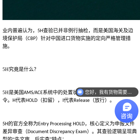
业内普遍认为，
查验已并非例行抽检，而是美国海关及边
5H
境保护局（
）针对中国进口货物实施的定向严格管理措
CBP
施。
5H究竟
是什么？
您好，我有货物需要你们的产品。
5H
是美国
系统中的处置状态代码，属于海关扣留指
AMS/ACE
你们是怎么收费的呢？
令。
代表
（扣留），
代表
（放行）。
H
HOLD
I
Release
的官方全称为
，核心定义为申报文件
5H
Entry Processing HOLD
差异审查（
）。其查验逻辑呈现典
Document Discrepancy Exam
型的“先文审、后实查”特点：