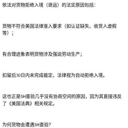
依法对货物拒绝入境（退运）的法定原因包括：
货物不符合美国法律准入要求（如认证缺失、收货人虚假
等）；
有合理迹象表明货物涉及强迫劳动生产
；
扣留后
30
日内未完成裁定，法律视为自动拒绝入境
。
这也正是
查验几乎没有协商空间的原因，因为其直接违反
5H
了《美国法典》相关规定。
为何货物会遭遇
查验？
5H