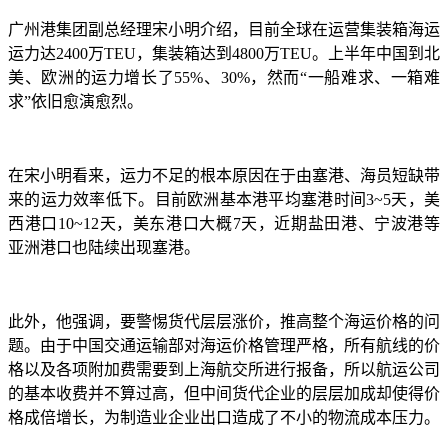
广州港集团副总经理宋小明介绍，目前全球在运营集装箱海运
运力达
2400万TEU，集装箱达到4800万TEU。上半年中国到北
美、欧洲的运力增长了55%、30%，然而“一船难求、一箱难
求”依旧愈演愈烈。
在宋小明看来，运力不足的根本原因在于由塞港、海员短缺带
来的运力效率低下。目前欧洲基本港平均塞港时间
3~5天，美
西港口10~12天，美东港口大概7天，近期盐田港、宁波港等
亚洲港口也陆续出现塞港。
此外，他强调，要警惕货代层层涨价，推高整个海运价格的问
题。由于中国交通运输部对海运价格管理严格，所有航线的价
格以及各项附加费需要到上海航交所进行报备，所以航运公司
的基本收费并不算过高，但中间货代企业的层层加成却使得价
格成倍增长，为制造业企业出口造成了不小的物流成本压力。