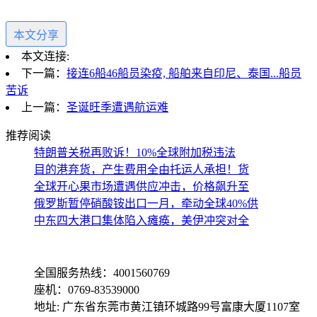
本文分享
本文连接:
下一篇：
接连6船46船员染疫, 船舶来自印尼、泰国...船员
苦诉
上一篇：
圣诞旺季遭遇航运难
推荐阅读
特朗普关税再败诉！10%全球附加税违法
目的港弃货，产生费用全由托运人承担！货
全球开心果市场遭遇供应冲击，价格飙升至
俄罗斯暂停硝酸铵出口一月，牵动全球40%供
中东四大港口集体陷入瘫痪，美伊冲突对全
全国服务热线：4001560769
座机：0769-83539000
地址: 广东省东莞市黄江镇环城路99号富康大厦1107室