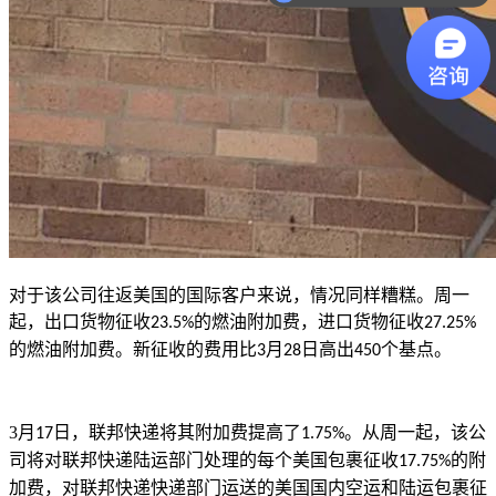
对于该公司往返美国的国际客户来说，情况同样糟糕。周一
起，出口货物征收
的燃油附加费，进口货物征收
23.5%
27.25%
的燃油附加费。新征收的费用比
月
日高出
个基点。
3
28
450
3
月
日，联邦快递将其附加费提高了
。从周一起，该公
17
1.75%
司将对联邦快递陆运部门处理的每个美国包裹征收
的附
17.75%
加费，对联邦快递快递部门运送的美国国内空运和陆运包裹征