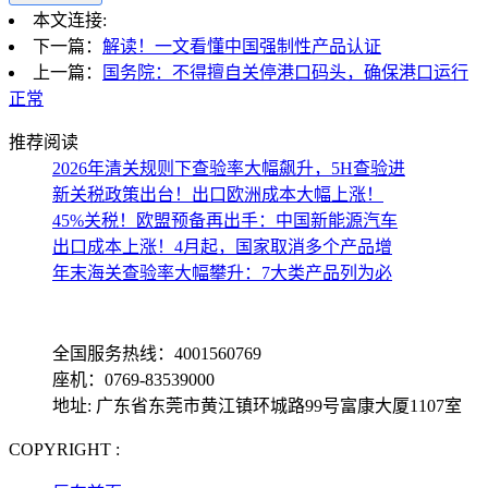
本文连接:
下一篇：
解读！一文看懂中国强制性产品认证
上一篇：
国务院：不得擅自关停港口码头，确保港口运行
正常
推荐阅读
2026年清关规则下查验率大幅飙升，5H查验进
新关税政策出台！出口欧洲成本大幅上涨！
45%关税！欧盟预备再出手：中国新能源汽车
出口成本上涨！4月起，国家取消多个产品增
年末海关查验率大幅攀升：7大类产品列为必
全国服务热线：4001560769
座机：0769-83539000
地址: 广东省东莞市黄江镇环城路99号富康大厦1107室
COPYRIGHT :
备案号: 粤ICP备13069001号-4