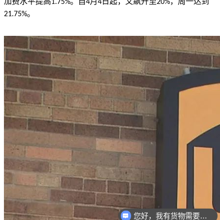
加费水平提高
。自
月
日起，又飙升至
，周一达到
1.75%
4
4
20%
。
21.75%
您好，我有货物需要你们的产品。