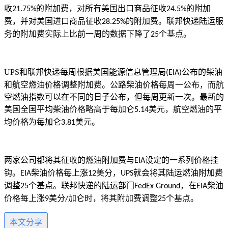
收
的附加费，对所有美国出口商品征收
的附加
21.75%
24.5%
费，并对美国进口商品征收
的附加费。联邦快递陆运服
28.25%
务的附加费实际上比前一周的数据下降了
个基点。
25
UPS
和联邦快递每周根据美国能源信息管理局
公布的柴油
(EIA)
和航空燃油价格调整附加费。公路柴油价格每周一公布，而航
空燃油指数可以在不同的日子公布，但每周更新一次。最新的
美国全国平均柴油价格略高于每加仑
美元，航空燃油的平
5.14
均价格为每加仑
美元。
3.81
两家公司都将其征收的燃油附加费与
设定的一系列价格挂
EIA
钩。
柴油价格每上涨
美分，
就会将其陆运燃油附加费
EIA
12
UPS
调整
个基点。联邦快递的陆运部门
，在
柴油
25
FedEx Ground
EIA
价格每上涨
美分
加仑时，将其附加费调整
个基点。
9
/
25
本文分享