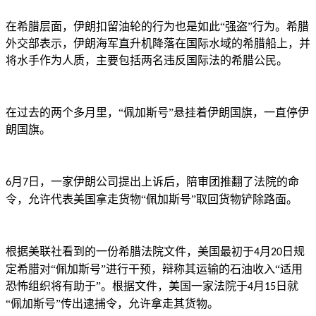
在希腊层面，伊朗扣留油轮的行为也是如此
“强盗”行为。希腊
外交部表示，伊朗海军直升机降落在国际水域的希腊船上，并
将水手作为人质，主要包括两名违反国际法的希腊公民。
在过去的两个多月里，
“佩加斯号”悬挂着伊朗国旗，一直停伊
朗国旗。
月
日，一家伊朗公司提出上诉后，陪审团推翻了法院的命
6
7
令，允许代表美国拿走货物“佩加斯号”取回货物铲除路面。
根据美联社看到的一份希腊法院文件，美国最初于
月
日规
4
20
定希腊对“佩加斯号”进行干预，辩称其运输的石油收入“适用
恐怖组织将有助于”。根据文件，美国一家法院于
月
日就
4
15
“佩加斯号”传出逮捕令，允许拿走其货物。