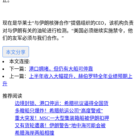
止。”
现在是华莱士
“与伊朗核弹合作”提倡组织的
，该机构负责
CEO
对与伊朗有关的油轮进行检测。“美国必须继续实施禁令，他
们的友军必须与我们合作。”
本文分享
本文连接:
下一篇：
港口拥堵，但仍有大船可停靠
上一篇：
上半年收入大幅提升，赫伯罗特全年业绩预期上
升
推荐阅读
边境封锁、港口停运：希腊抗议逼得全国货
多艘船只爆炸！希腊航运公司“高度警戒”
重大突发！MSC一大型集装箱船被伊朗扣押
又有货轮遭袭！伊朗警告“地中海可能会被
希腊海岸两船相撞