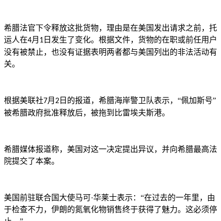
希腊法官下令释放这批货物，理由是在美国发出请求之前，托
运人在
月
日发生了变化。根据文件，货物的在职或前任用户
4
1
没有被禁止，也没有证据表明两者都与美国列出的非法活动有
关。
根据美联社
月
日的报道，希腊海岸警卫队表示，“佩加斯号”
7
2
被希腊政府批准释放后，被拖到比雷埃夫斯港。
希腊媒体报道称，美国对这一决定提出异议，并向希腊最高法
院提交了本案。
美国前驻联合国大使马可
·华莱士表示：“在过去的一年里，由
于检查不力，伊朗的氮氧化物销售终于获得了魅力。这必须停