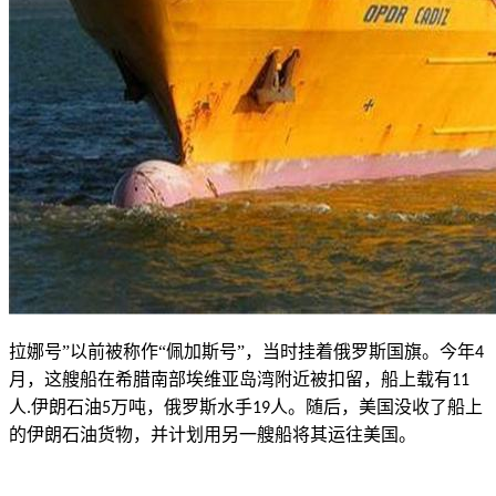
拉娜号
”以前被称作“佩加斯号”，当时挂着俄罗斯国旗。今年
4
月，这艘船在希腊南部埃维亚岛湾附近被扣留，船上载有
11
人
伊朗石油
万吨，俄罗斯水手
人。随后，美国没收了船上
.
5
19
的伊朗石油货物，并计划用另一艘船将其运往美国。