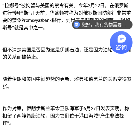
“拉娜号”被拘留与美国的禁令有关。今年
月
日，在俄罗斯
2
22
进行“顿巴斯”几天前，华盛顿被称为对俄罗斯国防部门非常重
要的禁令
银行，列出了五艘船舶的细节，“佩加
Promsvyazbank
您好，我有货物需要你们的产品。
斯号”就是其中之一。
但不清楚美国是否因为这是伊朗石油，还是因为油轮与俄罗斯
的关系而被禁止。
随着伊朗和美国中间趋势的更新，雅典和德黑兰的关系变得紧
张。
作为对策，伊朗伊斯兰革命卫队海军于
月
日发表声明，称
5
27
扣留了两艘希腊油轮，因为它们位于港口海域“产生非法操
作”。