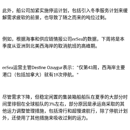
此外，船公司加紧实施停运计划，包括引入冬季服务计划来缓
解需求疲软的前景，也导致了随之而来的吨位过剩。
例如，根据海事和供应链情报公司
eeSea
的数据，下周将是本
季度从亚洲到北美西海岸的取消航班的高峰期。
eeSea
运营主管
表示：
仅第
周，西海岸主要
Destine Ozuygur
“
43
港口（包括加拿大）就有
次停航。
19
”
尽管需求下降，但稳定闲置的集装箱船船队在夏季的大部分时
间里徘徊在全球船队的
3%
左右，部分原因是承运商采取的其
他运力调整管理措施，包括滑行和超慢速航行，除了停航计划
外，还使用了其他措施来吸收过剩的运力。