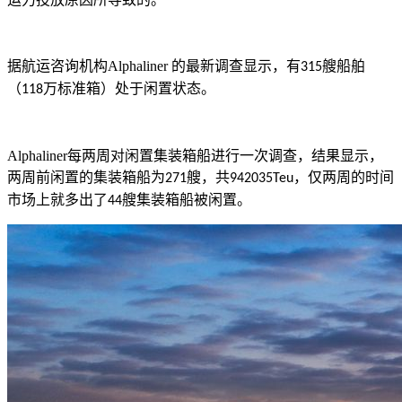
据航运咨询机构
Alphaliner
的最新调查显示，有
艘船舶
315
（
万标准箱）处于闲置状态。
118
Alphaliner
每两周对闲置集装箱船进行一次调查，结果显示，
两周前闲置的集装箱船为
艘，共
，仅两周的时间
271
942035Teu
市场上就多出了
艘集装箱船被闲置。
44