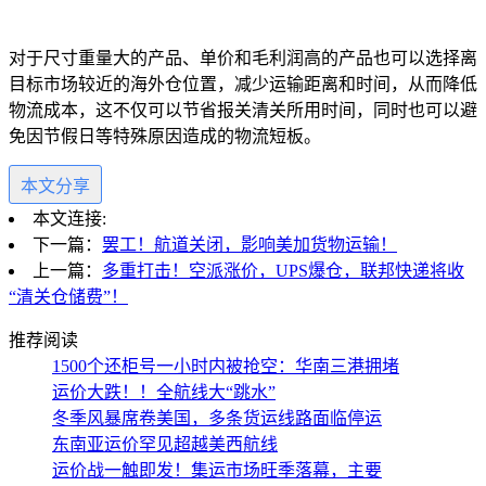
对于尺寸重量大的产品、单价和毛利润高的产品也可以选择离
目标市场较近的海外仓位置，减少运输距离和时间，从而降低
物流成本，这不仅可以节省报关清关所用时间，同时也可以避
免因节假日等特殊原因造成的物流短板。
本文分享
本文连接:
下一篇：
罢工！航道关闭，影响美加货物运输！
上一篇：
多重打击！空派涨价，UPS爆仓，联邦快递将收
“清关仓储费”！
推荐阅读
1500个还柜号一小时内被抢空：华南三港拥堵
运价大跌！！全航线大“跳水”
冬季风暴席卷美国，多条货运线路面临停运
东南亚运价罕见超越美西航线
运价战一触即发！集运市场旺季落幕，主要