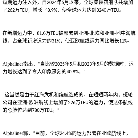
短期运力注入外，自
年
月以来，全球集装箱船队共增加
2024
5
了
万
，增长了
，使全球运力达到
万
。
262
TEU
8.9%
3240
TEU
在新增运力中，
81.6
万
被部署到亚洲
北欧和亚洲
地中海航
TEU
-
-
线，占全球新增运力的
，使亚欧航线运力同比增长
。
31%
11%
Alphaliner
指出，
当比较
年
月和
年
月的数据时，运
“
2025
5
2023
5
力增长达到了令人印象深刻的
。
40.8%
”
这当然是由于红海危机和绕航造成的。在短短两年内，班轮
“
公司在亚洲
欧洲航线上增加了
万
的运力，使这条航线
-
226
TEU
的总舱位达到
万
。
780
TEU
”
Alphaliner
称，
目前，全球
的运力部署在亚欧航线上，
“
24.4%