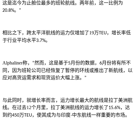
这是迄今为止舱位最多的班轮航线。两年前，这一比例为
。
20.8%
”
相比之下，跨太平洋航线的运力仅增加了
19
万
，增长率低
TEU
于行业平均水平
。
3.7%
Alphaliner
称，
然而，这是基于
月份的数据，
月份将有所不
“
5
6
同，因为班轮公司已经恢复了暂停的环线或推出了新航线，以
应对高货运需求和现货运价大幅上涨。
”
与此同时，就增长率而言，运力增长最大的航线是拉丁美洲航
线。在过去
12
个月里，拉丁美洲航线的运力增长了
，达
15.6%
到约
万
，使其成为与印度
中东航线一样重要的市场。
450
TEU
-