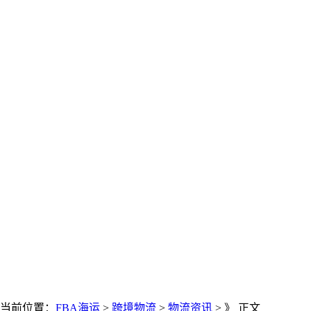
当前位置：
FBA海运
>
跨境物流
>
物流资讯
> 》 正文