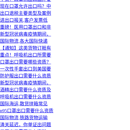
现在口罩允许出口吗？中
出口退税主要类型及案例
进出口报关,客户发票低
重磅！医用口罩出口和非
新型冠状病毒疫情期间，
国际物流,各大国际快递
【通知】这类货物订舱有
重点！呼吸机出口所需要
口罩出口需要哪些资质？
一次性手套出口到美国要
防护服出口需要什么资质
新型冠状病毒疫情期间，
酒精出口需要什么资质及
呼吸机出口需要什么资质
国际海运,散货拼箱常见
n95口罩出口需要什么资质
国际物流,铁路货物运输
清关延迟，你单证出问题