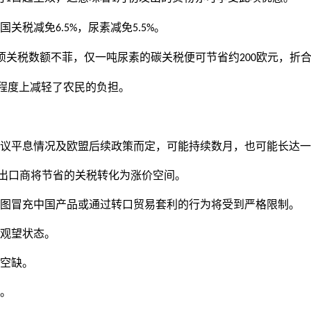
国关税减免
，尿素减免
。
6.5%
5.5%
项关税数额不菲，仅一吨尿素的碳关税便可节省约
欧元，折
200
程度上减轻了农民的负担。
议平息情况及欧盟后续政策而定，可能持续数月，也可能长达一
止出口商将节省的关税转化为涨价空间。
企图冒充中国产品或通过转口贸易套利的行为将受到严格限制。
观望状态。
空缺。
。