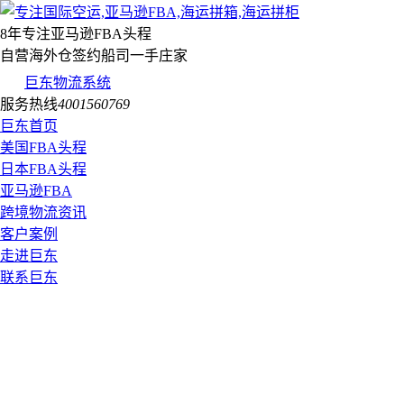
8年专注亚马逊FBA头程
自营海外仓签约船司一手庄家
巨东物流系统
服务热线
4001560769
巨东首页
美国FBA头程
日本FBA头程
亚马逊FBA
跨境物流资讯
客户案例
走进巨东
联系巨东