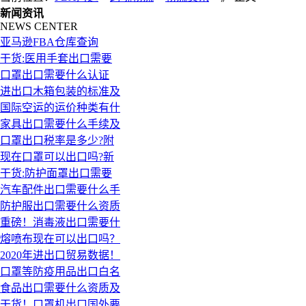
新闻资讯
NEWS CENTER
亚马逊FBA仓库查询
干货:医用手套出口需要
口罩出口需要什么认证
进出口木箱包装的标准及
国际空运的运价种类有什
家具出口需要什么手续及
口罩出口税率是多少?附
现在口罩可以出口吗?新
干货:防护面罩出口需要
汽车配件出口需要什么手
防护服出口需要什么资质
重磅！消毒液出口需要什
熔喷布现在可以出口吗？
2020年进出口贸易数据！
口罩等防疫用品出口白名
食品出口需要什么资质及
干货！口罩机出口国外要