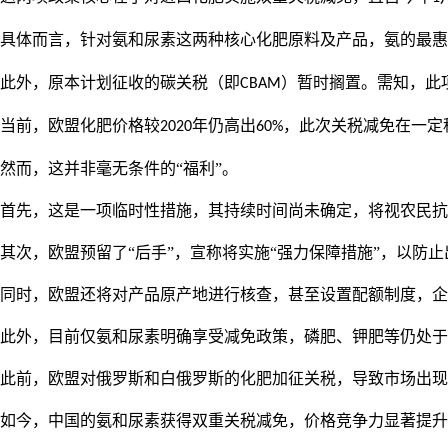
具体而言，针对氨和尿素这两种核心化肥原料及产品，氨的最惠
此外，原本计划征收的碳关税（即
）暂时搁置。需知，此
CBAM
当前，欧盟化肥价格较
年仍高出
，此次关税减免在一定
2020
60%
然而，这并非毫无条件的
“福利”。
首先，这是一项临时性措施，其持续时间尚未确定，将视农民抗
其次，欧盟预留了“后手”，宣称将实施“强力保障措施”，以防
同时，欧盟还将对产品原产地进行核查，甚至设置配额制度，
此外，目前仅氨和尿素明确享受减免政策，磷肥、钾肥等仍处于
此前，欧盟对俄罗斯和白俄罗斯的化肥加征关税，导致市场出现
如今，中国的氨和尿素获得双重关税减免，价格竞争力显著提升