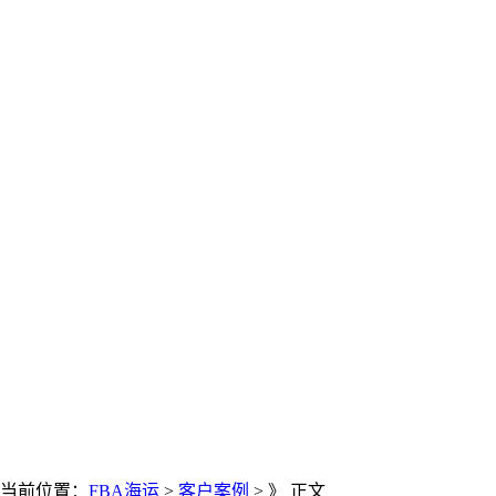
当前位置：
FBA海运
>
客户案例
> 》 正文