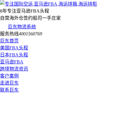
8年专注亚马逊FBA头程
自营海外仓签约船司一手庄家
巨东物流系统
服务热线
4001560769
巨东首页
美国FBA头程
日本FBA头程
亚马逊FBA
跨境物流资讯
客户案例
走进巨东
联系巨东