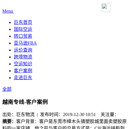
Menu
巨东首页
国际空运
转口贸易
亚马逊FBA
运价查询
跨境物流
空运知识
客户案例
走进巨东
全部
越南专线-客户案例
出处：巨东物流 | 发布时间：2019-12-30 10:51
关注量：
摘要：
客户背景：客户是东莞市樟木头镇塑胶城里面卖塑胶原
料的一家店铺，他之前与客户的交易方式是：CIF海运拼柜到