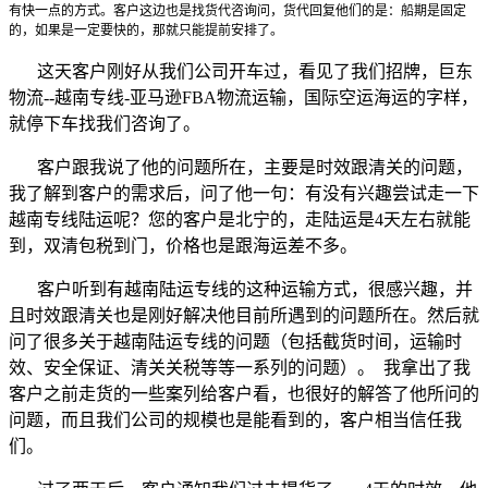
有快一点的方式。客户这边也是找货代咨询问，货代回复他们的是：船期是固定
的，如果是一定要快的，那就只能提前安排了。
这天客户刚好从我们公司开车过，看见了我们招牌，巨东
物流
--
越南专线
-
亚马逊
FBA
物流运输，国际空运海运的字样，
就停下车找我们咨询了。
客户跟我说了他的问题所在，主要是时效跟清关的问题，
我了解到客户的需求后，问了他一句：有没有兴趣尝试走一下
越南专线陆运呢？您的客户是北宁的，走陆运是
4
天左右就能
到，双清包税到门，价格也是跟海运差不多。
客户听到有越南陆运专线的这种运输方式，很感兴趣，并
且时效跟清关也是刚好解决他目前所遇到的问题所在。然后就
问了很多关于越南陆运专线的问题（包括截货时间，运输时
效、安全保证、清关关税等等一系列的问题）。
我拿出了我
客户之前走货的一些案列给客户看，也很好的解答了他所问的
问题，而且我们公司的规模也是能看到的，客户相当信任我
们。