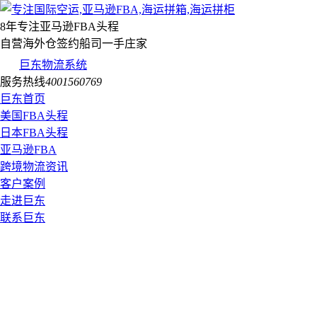
8年专注亚马逊FBA头程
自营海外仓签约船司一手庄家
巨东物流系统
服务热线
4001560769
巨东首页
美国FBA头程
日本FBA头程
亚马逊FBA
跨境物流资讯
客户案例
走进巨东
联系巨东