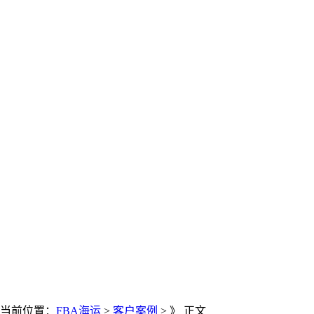
当前位置：
FBA海运
>
客户案例
> 》 正文