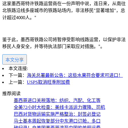
这家墨西哥特许铁路运营商在一份声明中说，连日来，从南往
北铁路沿线多座城市的铁路站场内，非法移民
显著增加
，总
“
”
计超过
人。
4000
“
鉴于此，墨西哥铁路公司将暂停受影响线路运营，以保护非法
移民人身安全，并等待执法部门采取应对措施。
。
”
本文分享
本文连接:
下一篇：
海关总署最新公告：这些水果符合要求可进口！
上一篇：
USPS取消旺季附加费
推荐阅读
墨西哥进口关税落地：纺织、汽配、化工等
全美72小时大检查：美线卡派运力骤降、司机
巴西对货物运输实施严格整治：封签必登记
马士基本周起恢复部分中东港口订舱，多口
破纪录！自美国墨西哥湾至中国的单程运费