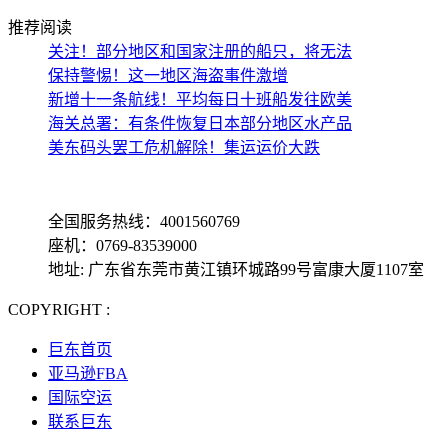
推荐阅读
关注！部分地区和国家注册的船只，将无法
保持警惕！这一地区海盗事件激增
新增十一条航线！平均每日十班船发往欧美
海关总署：有条件恢复日本部分地区水产品
美东码头罢工危机解除！集运运价大跌
全国服务热线：4001560769
座机：0769-83539000
地址: 广东省东莞市黄江镇环城路99号富康大厦1107室
COPYRIGHT :
备案号: 粤ICP备13069001号-4
巨东首页
亚马逊FBA
国际空运
联系巨东