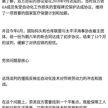
据了解，双方目前的协议是在
2018
年
月达成的，当时双方就
9
成员免受自动化工作损失的里程碑式保护达成协议，维持
ILA
了一项首要的国家医疗保健计划和加薪。
并且今年
6
月，国际码头和仓库联盟与太平洋海事协会雇主团
体，就一份为期六年的新合同达成了初步协议，结束了
个月
13
的谈判，缓解了对供应链的担忧。
劳资问题是核心
这场谈判的僵局反映出自动化技术对传统劳动力的冲击和挑
战。
在这个问题上，劳资双方需要找到一个平衡点，既能保障工人
的权益和生活质量，又能适应新技术的发展和应用。