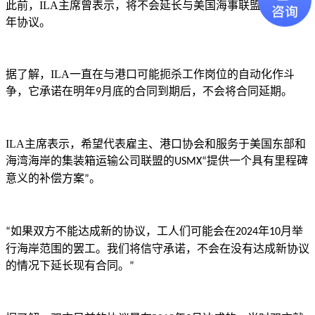
此前，
ILA
主席曾表示，将不会延长与美国海事联盟现有的六
年协议。
据了解，
ILA
一直在与港口可能扼杀工作岗位的自动化作斗
争，它承诺在明年
月底的合同到期后，不会将合同延期。
9
ILA
主席表示，希望代表雇主、港口协会和服务于美国东部和
海湾海岸的集装箱运输公司联盟的
提供一个具有里程碑
USMX“
意义的补偿方案
。
”
如果双方不能达成新的协议，工人们可能会在
年
月举
“
2024
10
行海岸范围的罢工。我们将信守承诺，不会在没有达成新协议
的情况下延长现有合同。
”