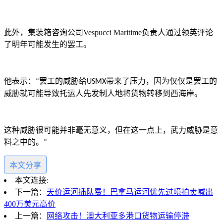
此外，集装箱咨询公司
Vespucci Maritime
负责人通过领英评论
了明年可能发生的罢工。
他表示：
罢工的威胁给
带来了压力，因为仅仅是罢工的
“
USMX
威胁就可能导致托运人先发制人地将货物转移到西海岸。
这种威胁很可能并非毫无意义，但在这一点上，武力威胁是意
料之中的。
”
本文分享
本文连接:
下一篇：
天价运河插队费！巴拿马运河优先过境拍卖喊出
400万美元高价
上一篇：
网络攻击！澳大利亚多港口货物运输停滞